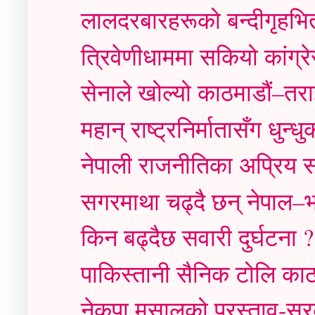
लालदरबारहरूको बन्दीगृहभित
त्रिवेणीधाममा सकियो कांग्
सेनाले खोल्यो काठमाडौं–तर
महान् राष्ट्रनिर्मातासँग धुन्
नेपाली राजनीतिका अप्रिय स
सगरमाथा चढ्दै छन् नेपाल–भ
किन बढ्दैछ सवारी दुर्घटना ?
पाकिस्तानी सैनिक टोलि का
नेकपा मसालको प्रस्ताव-सरक