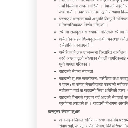
नयाँ दिल्लीमा सम्पन्न गरियो । नेपालले पहिल
काम भयो । उक्त सम्मेलनमा ठूलो संख्यामा दिल्
परराष्ट्र मन्त्रालयको अनुमति लिनुपर्ने नीतिगत
मन्त्रिपरिषदबाट निर्णय गरिएको ।
स्पेनमा राजदूताबास स्थापना गरिएकोः स्पेनमा 
अबैतनिक महावाणिज्यदूतसम्बन्धी व्यबस्थाः अवैत
र बैज्ञानिक बनाइएको ।
अमेरिकाको लस एन्जल्समा विस्तारित कार्यालयः 
बस्दै आएका ठूलो संख्याका नेपाली नागरिकलाई 
पुग्ने अपेक्षा गरिएको ।
राहदानी सेवामा सहजता
राहदानी शुःल्क समायोजनः मलेशिया तथा मध्यपू
र यमन) मा रहेका नेपालीहरुको राहदानी नवीकरण
नवीकरण गर्दा वा राहदानी लिंदा अमेरिकी डलर ५
राहदानी विभागले प्रदान गर्दै आएको सेवालाई स
प्रयोगमा ल्याएको छ । राहदानी विभागमा आयोज
कन्सुलर सेवामा सुधार
अनलाइन लिगल सर्भिस आरम्भः माननीय परराष्ट
सेवाग्राही, कन्सुलर सेवा विभाग, विदेशस्थित निय