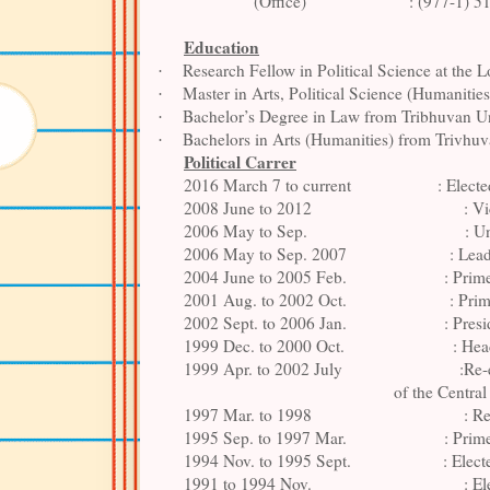
(Office)
: (977-1) 
Education
Research Fellow in Political Science at th
·
Master in Arts, Political Science (Humaniti
·
Bachelor’s Degree in Law from Tribhuvan Un
·
Bachelors in Arts (Humanities) from Trivhuv
·
Political Carrer
2016 March 7 to current
: Elect
2008 June to 2012
: Vi
2006 May to Sep.
: U
2006 May to Sep. 2007
: Lea
2004 June to 2005 Feb.
: Prim
2001 Aug. to 2002 Oct.
: Pri
2002 Sept. to 2006 Jan.
: Pres
1999 Dec. to 2000 Oct.
: Hea
1999 Apr. to 2002 July
:Re-
of the Centra
1997 Mar. to 1998
: R
1995 Sep. to 1997 Mar.
: Prim
1994 Nov. to 1995 Sept.
: Elec
1991 to 1994 Nov.
: E