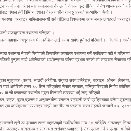
ो पटक आयोजना गरेको यस सम्मेलनमा नेपालको विकास कूटनीतिका विविध आयामहरुको बारेमा 
लीबाट नेपाल हेर्ने विभिन्न देशका गैरआवासीय राजदूतहरुको सहभागिता थियो ।
 व्यबस्थाः परराष्ट्र मामिलासम्बन्धी सबै नीतिगत विषयहरुमा अन्य मन्त्रालयहरुले परराष्ट्र
नेपाली राजदूताबास स्थापना गरिएको ।
निक महावाणिज्यदूतसम्बन्धी निर्देशिकालाई समय सापेक्ष हुनेगरी परिमार्जन गरिएको । त्य
उक्त स्थानमा नेपाली नियोगको विस्तारित कार्यालय स्थापना गर्ने प्रक्रिया यही मे महिन
सजिलो हुनुका साथै अमेरिकाको अर्थतन्त्रमा बलियो प्रभाव रहेको सो सहरबाट नेपालमा पन
र्वका मुलुकहरु (कतार, साउदी अरेविया, संयुक्त अरब इमिरेट्स्, बहराइन, ओमन, लेबनान,
 गर्दा अमेरिकी डलर ८० लिने गरिएकोमा नेपाल सरकार, मन्त्रिपरिषद्को निर्णय बमोजिम त
० वा सो बराबरको स्थानीय मुद्रा लिनेगरी व्यवस्था भई लागू गरिएको
रल, सहज, चुस्त,दुरुस्त र अनुमानयोग्य बनाउन राहदानी जारी प्रक्रियाका बारेमा सूचनामू
ित एक कार्यक्रममा परराष्ट्रमन्त्री माननीय डा.प्रकाश शरण महतले जनवरी ०३, २०१७ म
्रमन्त्री श्री डा.प्रकाश शरण महतज्यूको उपस्थितिमा माघ १४ गतेदेखि अनलाइन लिग
ोग, परराष्ट्र मन्त्रालय र सम्वन्धित सरोकार पक्षहरुलाई सेवा प्राप्त गर्न र प्रदान गर्नक