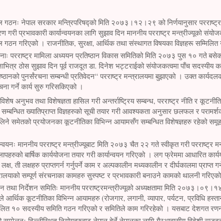
ल गठनः नेपाल सरकार मन्त्रिपरिषद्को मिति २०७३।१२।२९ को निर्णयानुसार परराष्ट्र मामि
रण गरी प्रभावकारी कार्यान्वयनका लागि सुझाव दिन माननीय परराष्ट्र मन्त्रीज्यूको संयोजक
दल गठन गरिएको । राजनीतिक, सुरक्षा, आर्थिक तथा संस्थागत विषयका विज्ञहरू सम्मिलित 
ंरचनाः परराष्ट्र मामिला अध्ययन प्रतिष्ठान विकास समितिको मिति २०७३ पुस १० गते बसेक
हिनाभित्र ठोस सुझाव दिन पूर्व राजदूत डा. दिनेश भट्टराईको संयोजकत्वमा पाँच सदस्यी
ष्ठानको पुनर्संरचना सम्बन्धी प्रतिवेदन“ परराष्ट्र मन्त्रालयमा बुझाएको । उक्त कार्
रचना गर्ने कार्य सुरु गरिसकिएको ।
 विशेष अनुभव तथा विशेषज्ञता हासिल गरी अन्तर्राष्ट्रिय सम्बन्ध, परराष्ट्र नीति र कू
 सम्बन्धित ख्यातिप्राप्त विज्ञहरुको सूची तयार गरी आवश्यकता अनुसार छलफल र परामर्शक
लिने समेतको प्रयोजनका कूटनीतिका विभिन्न आयामसँग सम्बन्धित विशेषज्ञहरु रहेको समूह 
्यान्वयनः माननीय परराष्ट्र मन्त्रीज्यूबाट मिति २०७३ चैत २२ गते स्वीकृत गरी परराष्ट्
पहरुको बार्षिक कार्ययोजना तयार गरी कार्यान्वयन गरिएको । लग फ्रेममा आधारित कार्यय
ष, ती लक्षहरु प्राप्तगर्न गर्नुपर्ने काम र अल्पकालीन मध्यकालीन र दीर्घकालमा प्राप्त गर्
मन्त्रालयाको सम्पूर्ण संरचनाका कामहरु सुस्पष्ट र प्रभावकारी बनाउने कामको थालनी गरिए
 तथा निर्देशन समितिः माननीय परराष्ट्रमन्त्रीज्यूको अध्यक्षतामा मिति २०७३।०९।१
र्थिक कूटनीतिका विभिन्न आयामहरु (रोजगार, लगानी, व्यापार, पर्यटन, प्रविधि हस्तान्
 सम्मिलित १० सदस्यीय समिति गठन गरिएको र समितिले काम गरिरहेको । यसबाट देशगत रण
ो सम्मेलनः दिल्लीस्थित नियोगहरुबाट नेपाल हेर्ने नेपालका लागि गैरआवासीय विदेशी 