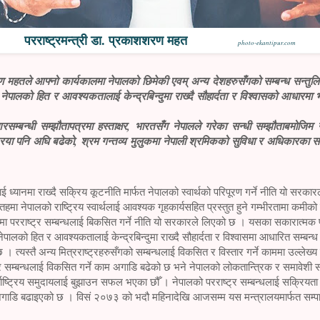
परराष्ट्रमन्त्री डा. प्रकाशशरण महत
photo-ekantipur.com
ण महतले आफ्नो कार्यकालमा नेपालको छिमेकी एवम् अन्य देशहरुसँगको सम्बन्ध सन्तुलित 
र नेपालको हित र आवश्यकतालाई केन्द्रबिन्दुमा राख्दै सौहार्दता र विश्वासको आधारम
न्धी सम्झौतापत्रमा हस्ताक्षर, भारतसँग नेपालले गरेका सन्धी सम्झौताबमोजिम ने
ा पनि अघि बढेको, श्रम गन्तव्य मुलुकमा नेपाली श्रमिकको सुविधा र अधिकारका साथ
लाई ध्यानमा राख्दै सक्रिय कूटनीति मार्फत नेपालको स्वार्थको परिपूरण गर्ने नीति यो स
क तहमा नेपालको राष्ट्रिय स्वार्थलाई आवश्यक गृहकार्यसहित प्रस्तुत हुने गम्भीरतामा कमी
ा परराष्ट्र सम्बन्धलाई बिकसित गर्ने नीति यो सरकारले लिएको छ । यसका सकारात्मक प
को हित र आवश्यकतालाई केन्द्रबिन्दुमा राख्दै सौहार्दता र विश्वासमा आधारित सम्बन्ध व
। त्यस्तै अन्य मित्रराष्ट्रहरुसँगको सम्बन्धलाई विकसित र विस्तार गर्ने काममा उल्लेख
 र सम्बन्धलाई विकसित गर्ने काम अगाडि बढेको छ भने नेपालको लोकतान्त्रिक र समावेशी स
्राष्ट्रिय समुदायलाई बुझाउन सफल भएका छौँ । नेपालको परराष्ट्र सम्बन्धलाई सक्रियत
ई अगाडि बढाइएको छ । विसं २०७३ को भदौ महिनादेखि आजसम्म यस मन्त्रालयमार्फत सम्पादन भ