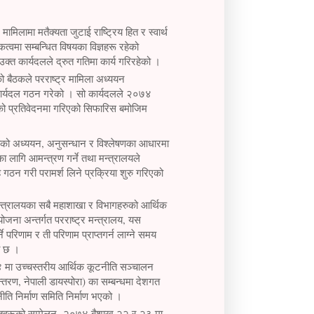
लामा मतैक्यता जुटाई राष्ट्रिय हित र स्वार्थ
त्वमा सम्बन्धित विषयका विज्ञहरू रहेको
उक्त कार्यदलले द्रुत गतिमा कार्य गरिरहेको ।
ो बैठकले परराष्ट्र मामिला अध्ययन
य कार्यदल गठन गरेको । सो कार्यदलले २०७४
यदलको प्रतिवेदनमा गरिएको सिफारिस बमोजिम
टनीतिको अध्ययन, अनुसन्धान र विश्लेषणका आधारमा
ा लागि आमन्त्रण गर्ने तथा मन्त्रालयले
गठन गरी परामर्श लिने प्रक्रिया शुरु गरिएको
र मन्त्रालयका सबै महाशाखा र विभागहरुको आर्थिक
ोजना अन्तर्गत परराष्ट्र मन्त्रालय, यस
ने परिणाम र ती परिणाम प्राप्तगर्न लाग्ने समय
को छ ।
४ मा उच्चस्तरीय आर्थिक कूटनीति सञ्चालन
तरण, नेपाली डायस्पोरा) का सम्बन्धमा देशगत
नीति निर्माण समिति निर्माण भएको ।
राजदूतहरूको सम्मेलन २०७४ बैशाख २२ र २३ मा