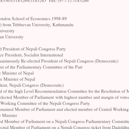
5183363/5183264/5183265
Fax: (977-1) 5183266
e London School of Economics 1998-89
es) from Tribhuvan University, Kathmandu
iversity
an University
ed President of Nepali Congress Party
ce President, Socialist International
nanimously Re-elected President of Nepali Congress (Democratic)
der of the Parliamentary Committee of the Part
e Minister of Nepal
me Minister of Nepal
ident, Nepali Congress (Democratic)
d of the high Level Recommendation Committee for the Resolution of 
elected Member of Parliament with highest number and margin of vot
l Working Committee of the Nepali Congress Party.
emained Member of Parliament and elected member of Central Working
e Minister
ted Member of Parliament on a Nepali Congress Parliamentary Committe
lected Member of Parliament on a Nepali Congress ticket from Dadeldhur