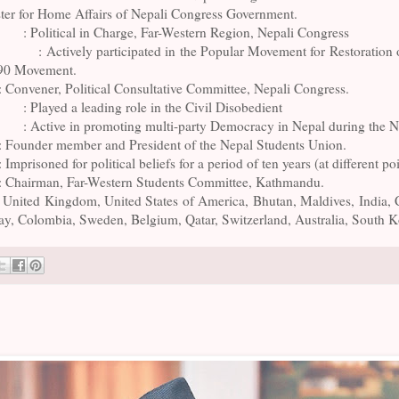
ster for Home Affairs of Nepali Congress Government.
: Political in Charge, Far-Western Region, Nepali Congress
: Actively participated in the Popular Movement for Restoratio
990 Movement.
: Convener, Political Consultative Committee, Nepali Congress.
: Played a leading role in the Civil Disobedient
: Active in promoting multi-party Democracy in Nepal during the N
: Founder member and President of the Nepal Students Union.
: Imprisoned for political beliefs for a period of ten years (at different po
: Chairman, Far-Western Students Committee, Kathmandu.
United Kingdom, United States of America, Bhutan, Maldives, India, 
y, Colombia, Sweden, Belgium, Qatar, Switzerland, Australia, South 