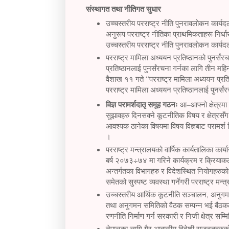
संस्थागत तथा नीतिगत सुधार
उच्चस्तरीय परराष्ट्र नीति पुनरावलोकन कार्यद
अनुरूप परराष्ट्र नीतिका प्राथमिकताहरू निर्धा
उच्चस्तरीय परराष्ट्र नीति पुनरावलोकन कार्य
परराष्ट्र मामिला अध्ययन प्रतिष्ठानको पुनर्स
प्रतिष्ठानलाई पुनर्संरचना गर्नका लागि तीन म
वैशाख ११ गते “परराष्ट्र मामिला अध्ययन प्रति
परराष्ट्र मामिला अध्ययन प्रतिष्ठानलाई पुनर्सं
विज्ञ परामर्शदातृ समूह गठनः
आ–आफ्नो क्षेत्रमा
सुझावहरु दिनसक्ने कूटनीतिक विषय र क्षेत्रसँग
आवश्यक ठानेका विषयमा विषय विज्ञबाट परामर्श 
।
परराष्ट्र मन्त्रालयको वार्षिक कार्यतालिका कार
बर्ष २०७३÷७४ मा गरिने कार्यक्रम र क्रियाकला
अन्तर्गतका विभागहरु र विदेशस्थित नियोगहरुको लक्
समेतको सुस्पष्ट व्यवस्था गर्नेगरी परराष्ट्र 
उच्चस्तरीय आर्थिक कूटनीति सञ्चालन, अनुगमन
तथा अनुगमन समितिको वैठक सम्पन्न भई बैठकले आ
रणनीति निर्माण गर्न सरकारी र निजी क्षेत्र
नेपालका लागि गैर आवासीय विदेशी राजदूतहरुक