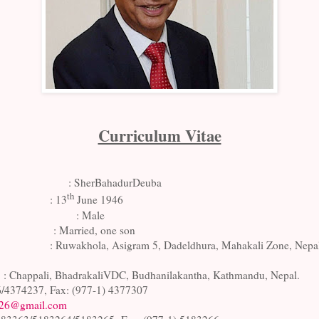
Curriculum Vitae
: SherBahadurDeuba
th
: 13
June 1946
: Male
: Married, one son
: Ruwakhola, Asigram 5, Dadeldhura, Mahakali Zone, Nepa
: Chappali, BhadrakaliVDC, Budhanilakantha, Kathmandu, Nepal.
6/4374237, Fax: (977-1) 4377307
l26@gmail.com