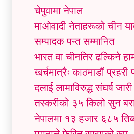
चेपुवामा नेपाल
माओवादी नेताहरूको चीन या
सम्पादक पन्त सम्मानित
भारत वा चीनतिर ढल्किने हाम
खर्चमात्रैः काठमाडौं प्रहर
दलाई लामाविरुद्ध संघर्ष जारी
तस्करीको ३५ किलो सुन बर
नेपालमा १३ हजार ६८५ तिब्ब
ममताले फेरिन् साझाको रुप