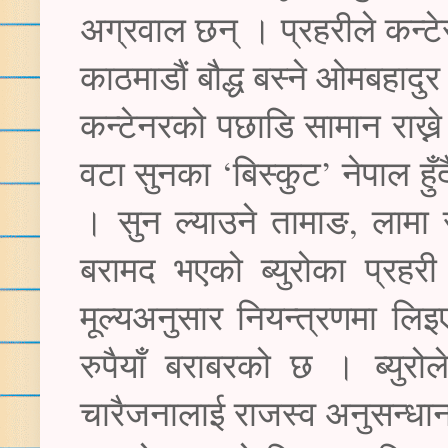
अग्रवाल छन् । प्रहरीले कन्टे
काठमाडौं बौद्ध बस्ने ओमबहादु
कन्टेनरको पछाडि सामान राख्
वटा सुनका ‘बिस्कुट’ नेपाल हु
। सुन ल्याउने तामाङ, लामा
बरामद भएको ब्युरोका प्रहरी
मूल्यअनुसार नियन्त्रणमा
रुपैयाँ बराबरको छ । ब्युर
चारैजनालाई राजस्व अनुसन्ध