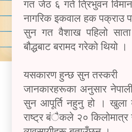
गत जेठ ६ गते त्रिभुवन विम
नागरिक इकवाल हक पक्राउ पर
सुन गत वैशाख पहिलो साता 
बौद्धबाट बरामद गरेको थियो ।
यसकारण हुन्छ सुन तस्करी
जानकारहरूका अनुसार नेपाली 
सुन आपूर्ति नहुनु हो । खुल
राष्ट्र बंैकले २० किलोमात्र
व्यवसायीहरू बताउँछन् ।