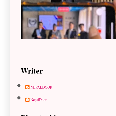
Writer
NEPALDOOR
NepalDoor