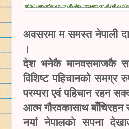
पुर्व श्री ५ महाराजाधिराज ज्ञानेन्द्र वीर विक्रम शाहदेवबाट २९६ औं पृथ्वी जयन्
अवसरमा म समस्त नेपाली दाज
।
देश भनेकै मानवसमाजकै समष
विशिष्ट पहिचानको समग्र रुप 
परम्परा एवं पहिचान रहन सक्
आत्म गौरवकासाथ बाँचिरहन 
नयां नेपालको सपना देखाउ